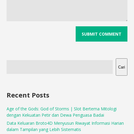
Cari
Recent Posts
Age of the Gods: God of Storms | Slot Bertema Mitologi
dengan Kekuatan Petir dan Dewa Penguasa Badai
Data Keluaran Broto4D Menyusun Riwayat Informasi Harian
dalam Tampilan yang Lebih Sistematis