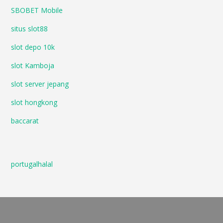
SBOBET Mobile
situs slot88
slot depo 10k
slot Kamboja
slot server jepang
slot hongkong
baccarat
portugalhalal