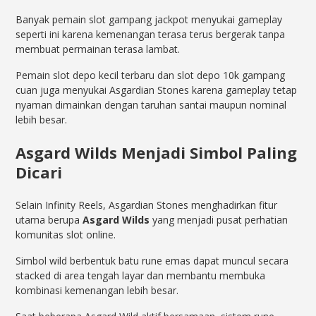
Banyak pemain slot gampang jackpot menyukai gameplay
seperti ini karena kemenangan terasa terus bergerak tanpa
membuat permainan terasa lambat.
Pemain slot depo kecil terbaru dan slot depo 10k gampang
cuan juga menyukai Asgardian Stones karena gameplay tetap
nyaman dimainkan dengan taruhan santai maupun nominal
lebih besar.
Asgard Wilds Menjadi Simbol Paling
Dicari
Selain Infinity Reels, Asgardian Stones menghadirkan fitur
utama berupa
Asgard Wilds
yang menjadi pusat perhatian
komunitas slot online.
Simbol wild berbentuk batu rune emas dapat muncul secara
stacked di area tengah layar dan membantu membuka
kombinasi kemenangan lebih besar.