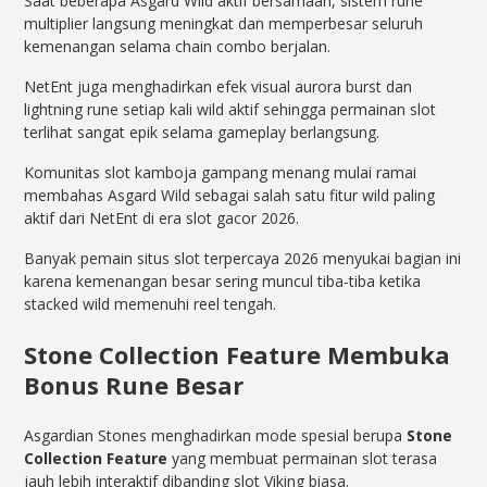
Saat beberapa Asgard Wild aktif bersamaan, sistem rune
multiplier langsung meningkat dan memperbesar seluruh
kemenangan selama chain combo berjalan.
NetEnt juga menghadirkan efek visual aurora burst dan
lightning rune setiap kali wild aktif sehingga permainan slot
terlihat sangat epik selama gameplay berlangsung.
Komunitas slot kamboja gampang menang mulai ramai
membahas Asgard Wild sebagai salah satu fitur wild paling
aktif dari NetEnt di era slot gacor 2026.
Banyak pemain situs slot terpercaya 2026 menyukai bagian ini
karena kemenangan besar sering muncul tiba-tiba ketika
stacked wild memenuhi reel tengah.
Stone Collection Feature Membuka
Bonus Rune Besar
Asgardian Stones menghadirkan mode spesial berupa
Stone
Collection Feature
yang membuat permainan slot terasa
jauh lebih interaktif dibanding slot Viking biasa.