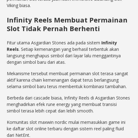
Viking biasa.
Infinity Reels Membuat Permainan
Slot Tidak Pernah Berhenti
Fitur utama Asgardian Stones ada pada sistem
Infinity
Reels
. Setiap kemenangan yang berhasil terbentuk akan
langsung menghapus simbol dari layar lalu menggantinya
dengan simbol baru dari atas.
Mekanisme tersebut membuat permainan slot terasa sangat
aktif karena chain kemenangan dapat terus berlangsung
selama simbol baru terus membentuk kombinasi tambahan.
Berbeda dari cascade biasa, Infinity Reels di Asgardian Stones
menghadirkan efek rune energy yang membuat transisi
simbol terasa lebih cepat dan lebih smooth.
Komunitas slot maxwin nordic mulai memasukkan game ini
ke daftar slot online terbaru dengan sistem reel paling fluid
dari NetEnt.