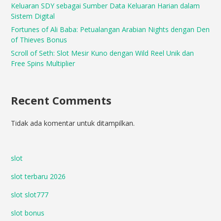
Keluaran SDY sebagai Sumber Data Keluaran Harian dalam
Sistem Digital
Fortunes of Ali Baba: Petualangan Arabian Nights dengan Den
of Thieves Bonus
Scroll of Seth: Slot Mesir Kuno dengan Wild Reel Unik dan
Free Spins Multiplier
Recent Comments
Tidak ada komentar untuk ditampilkan.
slot
slot terbaru 2026
slot slot777
slot bonus